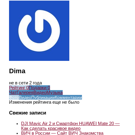
Dima
не в сети 2 года
Рейтинг
0
Подарки
0
Чат
Галерея
Видео
Музыка
Фото
Видео
Публикации
Комментарии
Изменения рейтинга еще не было
Свежие записи
DJI Mavic Air 2 и Смартфон HUAWEI Mate 20 —
Как сделать красивое видео
ВИЧ в России — Сайт ВИЧ Знакомства