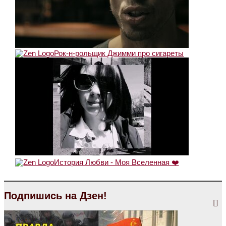
Рок-н-рольщик Джимми про сигареты
История Любви - Моя Вселенная ❤️
Подпишись на Дзен!