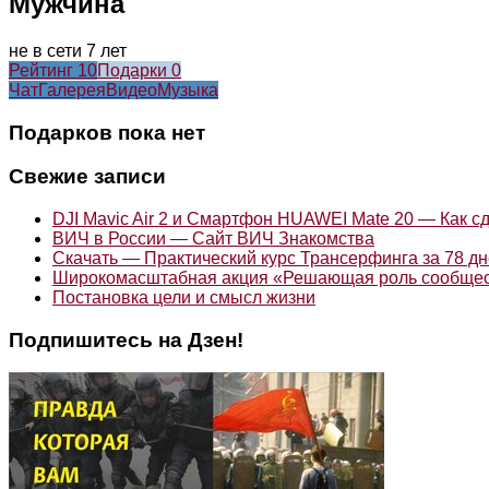
Мужчина
не в сети 7 лет
Рейтинг
10
Подарки
0
Чат
Галерея
Видео
Музыка
Подарков пока нет
Свежие записи
DJI Mavic Air 2 и Смартфон HUAWEI Mate 20 — Как с
ВИЧ в России — Сайт ВИЧ Знакомства
Скачать — Практический курс Трансерфинга за 78 д
Широкомасштабная акция «Решающая роль сообществ
Постановка цели и смысл жизни
Подпишитесь на Дзен!