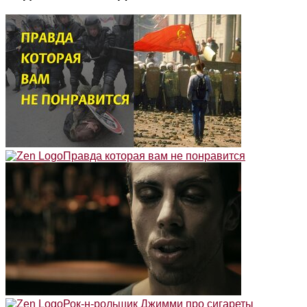
Правда которая вам не понравится
Рок-н-рольщик Джимми про сигареты