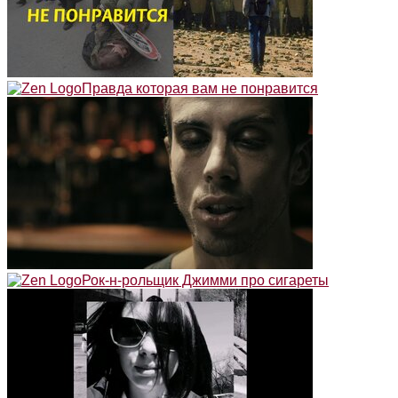
Правда которая вам не понравится
Рок-н-рольщик Джимми про сигареты