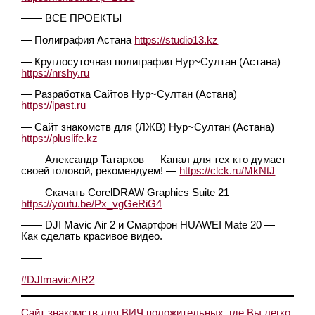
—— ВСЕ ПРОЕКТЫ
— Полиграфия Астана
https://studio13.kz
— Круглосуточная полиграфия Нур~Султан (Астана)
https://nrshy.ru
— Разработка Сайтов Нур~Султан (Астана)
https://lpast.ru
— Сайт знакомств для (ЛЖВ) Нур~Султан (Астана)
https://pluslife.kz
—— Александр Татарков — Канал для тех кто думает
своей головой, рекомендуем! —
https://clck.ru/MkNtJ
—— Скачать CorelDRAW Graphics Suite 21 —
https://youtu.be/Px_vgGeRiG4
—— DJI Mavic Air 2 и Смартфон HUAWEI Mate 20 —
Как сделать красивое видео.
——
#DJImavicAIR2
Сайт знакомств для ВИЧ положительных, где Вы легко