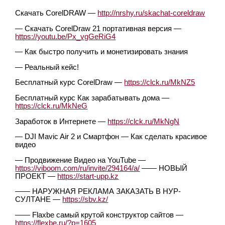
Скачать CorelDRAW —
http://nrshy.ru/skachat-coreldraw
— Скачать CorelDraw 21 портативная версия —
https://youtu.be/Px_vgGeRiG4
— Как быстро получить и монетизировать знания
— Реальный кейс!
Бесплатный курс CorelDraw —
https://clck.ru/MkNZ5
Бесплатный курс Как зарабатывать дома —
https://clck.ru/MkNeG
Заработок в Интернете —
https://clck.ru/MkNgN
— DJI Mavic Air 2 и Смартфон — Как сделать красивое
видео
— Продвижение Видео на YouTube —
https://viboom.com/ru/invite/294164/a/
—— НОВЫЙ
ПРОЕКТ —
https://start-upp.kz
—— НАРУЖНАЯ РЕКЛАМА ЗАКАЗАТЬ В НУР-
СУЛТАНЕ —
https://sbv.kz/
—— Flaxbe самый крутой конструктор сайтов —
https://flexbe.ru/?p=1605