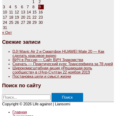
1
2
3
4
5
6
7
8
9
10
11
12
13
14
15
16
17
18
19
20
21
22
23
24
25
26
27
28
29
30
31
« Окт
Свежие записи
DJI Mavic Air 2 и Смартфон HUAWEI Mate 20 — Как
сделать красивое видео
ВИЧ в России — Сайт ВИЧ Знакомства
Скачать — Практический курс Трансерфинга за 78 дней
Широкомасштабная акция «Решающая роль
сообществ» в г.Нур-Султан 22 ноября 2019
Постановка цели и смысл жизни
Поиск по сайту
Поиск:
Copyright © 2026
Life against
| Liansomi
Главная