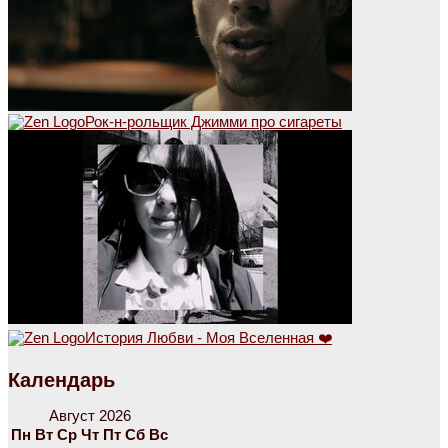
Рок-н-рольщик Джимми про сигареты
История Любви - Моя Вселенная ❤️
Календарь
Август 2026
Пн
Вт
Ср
Чт
Пт
Сб
Вс