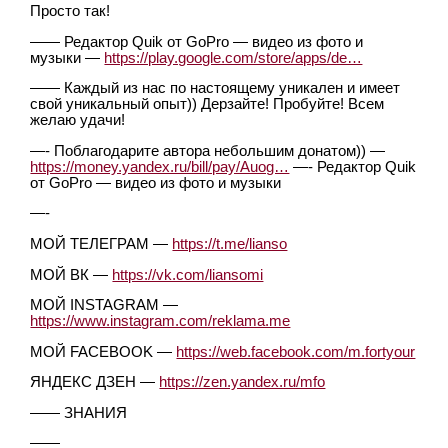
Просто так!
—— Редактор Quik от GoPro — видео из фото и
музыки —
https://play.google.com/store/apps/de…
—— Каждый из нас по настоящему уникален и имеет
свой уникальный опыт)) Дерзайте! Пробуйте! Всем
желаю удачи!
—- Поблагодарите автора небольшим донатом)) —
https://money.yandex.ru/bill/pay/Auog…
—- Редактор Quik
от GoPro — видео из фото и музыки
—-
МОЙ ТЕЛЕГРАМ —
https://t.me/lianso
МОЙ ВК —
https://vk.com/liansomi
МОЙ INSTAGRAM —
https://www.instagram.com/reklama.me
МОЙ FACEBOOK —
https://web.facebook.com/m.fortyour
ЯНДЕКС ДЗЕН —
https://zen.yandex.ru/mfo
—— ЗНАНИЯ
——